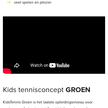
veel spelen en plezier
Kids tennisconcept
GROEN
KidsTennis Groen is het laatste opleidingsniveau voor