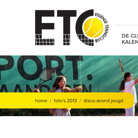
DE C
KALE
home
foto's 2013
disco-avond jeugd