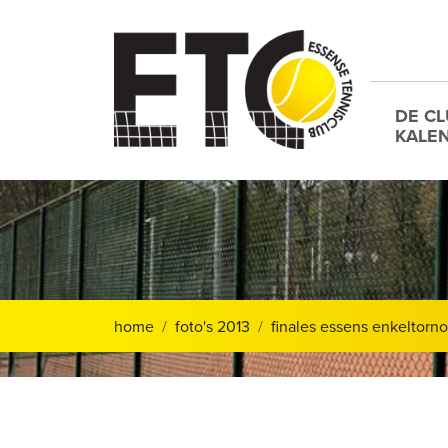
DE C
KALE
home
foto's 2013
finales essens enkeltorn