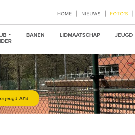
HOME
NIEUWS
FOTO'S
LUB
BANEN
LIDMAATSCHAP
JEUGD
NDER
ooi jeugd 2013